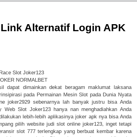
10 Months Ago
10 Months Ago
Big Bass Halloween 3
Gold P
10 Months Ago
10 Mont
 Link Alternatif Login APK
lf
Grace of Ebisu
Zombie Ca
10 Months Ago
10 Months Ag
Carol Megaways
Rise of Samurai 3
10 Months Ago
 Midas
Wild Walker
Samurai
11 Months Ago
11 Months 
 Wolves
Joker King
Lobster
11 Months Ago
11 Months 
 dapat dimainkan dekat beragam maklumat laksana
 1000
Genies Gem Bonanza
erinsipirasi pada Permainan Mesin Slot pada Dunia Nyata
11 Months Ago
ne joker2929 sebenarnya lah banyak justru bisa Anda
Pinata Wins
Gate Of Olympus
any Web Slot Joker123 hanya nan menghadiahkan Anda
11 Months Ago
1 Year Ago
ilakukan lebih-lebih aplikasinya joker apk nya bisa Anda
ss Play’n GO
Masters of Valhalla Microgamin
ang pilih website judi slot online joker123, inget tetapi
1 Year Ago
nsir slot 777 terlengkap yang berbuat kembar karena
he Wild Mengenal Dunia Alam Liar