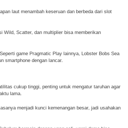
kapan laut menambah keseruan dan berbeda dari slot
 Wild, Scatter, dan multiplier bisa memberikan
Seperti game Pragmatic Play lainnya, Lobster Bobs Sea
un smartphone dengan lancar.
tilitas cukup tinggi, penting untuk mengatur taruhan agar
aktu lama.
i biasanya menjadi kunci kemenangan besar, jadi usahakan