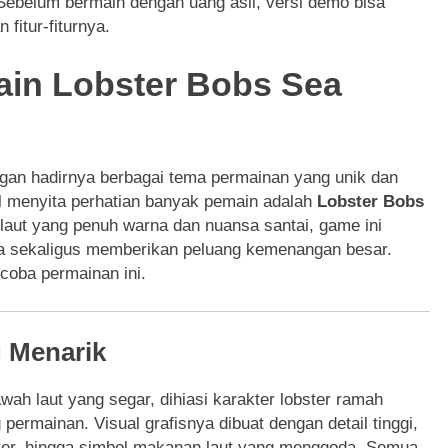
 Sebelum bermain dengan uang asli, versi demo bisa
itur-fiturnya.
in Lobster Bobs Sea
?
engan hadirnya berbagai tema permainan yang unik dan
il menyita perhatian banyak pemain adalah
Lobster Bobs
laut yang penuh warna dan nuansa santai, game ini
 sekaligus memberikan peluang kemenangan besar.
coba permainan ini.
g Menarik
ah laut yang segar, dihiasi karakter lobster ramah
rmainan. Visual grafisnya dibuat dengan detail tinggi,
obster, hingga simbol makanan laut yang menggoda. Semua