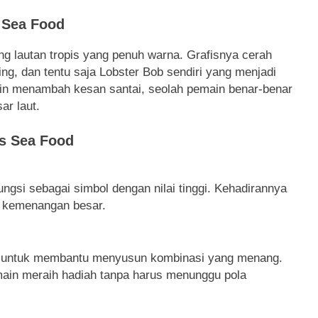
 Sea Food
g lautan tropis yang penuh warna. Grafisnya cerah
ting, dan tentu saja Lobster Bob sendiri yang menjadi
kin menambah kesan santai, seolah pemain benar-benar
ar laut.
’s Sea Food
ngsi sebagai simbol dengan nilai tinggi. Kehadirannya
 kemenangan besar.
ain untuk membantu menyusun kombinasi yang menang.
ain meraih hadiah tanpa harus menunggu pola