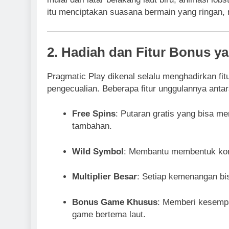
itu menciptakan suasana bermain yang ringan,
2. Hadiah dan Fitur Bonus 
Pragmatic Play dikenal selalu menghadirkan fitu
pengecualian. Beberapa fitur unggulannya antara
Free Spins
: Putaran gratis yang bisa 
tambahan.
Wild Symbol
: Membantu membentuk kom
Multiplier Besar
: Setiap kemenangan bis
Bonus Game Khusus
: Memberi kesempat
game bertema laut.