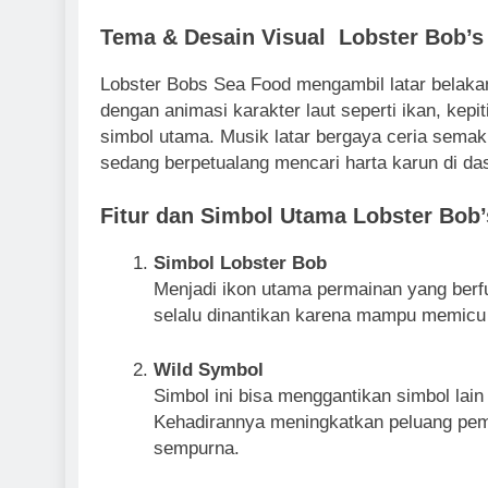
Tema & Desain Visual Lobster Bob’s
Lobster Bobs Sea Food mengambil latar belakan
dengan animasi karakter laut seperti ikan, kepi
simbol utama. Musik latar bergaya ceria sema
sedang berpetualang mencari harta karun di das
Fitur dan Simbol Utama Lobster Bob
Simbol Lobster Bob
Menjadi ikon utama permainan yang berfu
selalu dinantikan karena mampu memicu
Wild Symbol
Simbol ini bisa menggantikan simbol l
Kehadirannya meningkatkan peluang pem
sempurna.