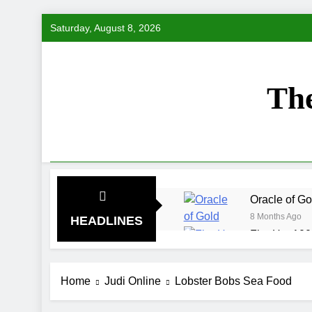
Skip
Saturday, August 8, 2026
to
content
The
Oracle of Go
8 Months Ago
HEADLINES
Fire Hot 100
9 Months Ago
Fishin Reel
Home
Judi Online
Lobster Bobs Sea Food
9 Months Ago
Wild Beach 