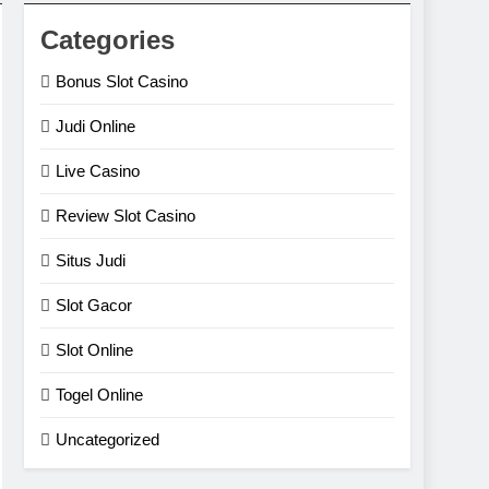
10 Months Ago
Categories
arty
Wild Wild Joker
hs Ago
10 Months Ago
Bonus Slot Casino
rnival
Cowboys Gold
o
10 Months Ago
Judi Online
Golden Ox
Live Casino
10 Months Ago
 Code
Emerald King
Review Slot Casino
Ago
11 Months Ago
 Bobs Sea Food
Situs Judi
Ago
Slot Gacor
Mahjong Wins Bonus Pragmatic
11 Months Ago
Slot Online
 Pragmatic Play
Togel Online
g
Uncategorized