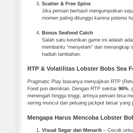
Scatter & Free Spins
Jika pemain berhasil mengumpulkan sejum
momen paling ditunggu karena potensi hadi
Bonus Seafood Catch
Salah satu keunikan game ini adalah ada
membantu “menyelam” dan menangkap sim
hadiah tambahan.
RTP & Volatilitas Lobster Bobs Sea 
Pragmatic Play biasanya menyajikan RTP (Retur
Food pun demikian. Dengan RTP sekitar
96%
, 
menengah hingga tinggi, artinya pemain bisa 
sering muncul dan peluang jackpot besar yang 
Mengapa Harus Mencoba Lobster Bo
Visual Segar dan Menarik
– Cocok untu