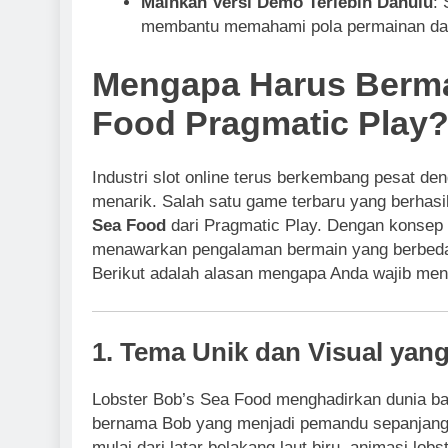
Mainkan Versi Demo Terlebih Dahulu
:
membantu memahami pola permainan dan f
Mengapa Harus Berma
Food Pragmatic Play
Industri slot online terus berkembang pesat d
menarik. Salah satu game terbaru yang berhas
Sea Food
dari Pragmatic Play. Dengan konsep 
menawarkan pengalaman bermain yang berbeda
Berikut adalah alasan mengapa Anda wajib men
1. Tema Unik dan Visual yan
Lobster Bob’s Sea Food menghadirkan dunia baw
bernama Bob yang menjadi pemandu sepanjang pe
mulai dari latar belakang laut biru, animasi l