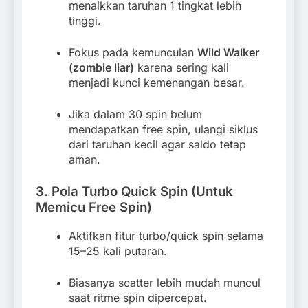
menaikkan taruhan 1 tingkat lebih
tinggi.
Fokus pada kemunculan
Wild Walker
(zombie liar)
karena sering kali
menjadi kunci kemenangan besar.
Jika dalam 30 spin belum
mendapatkan free spin, ulangi siklus
dari taruhan kecil agar saldo tetap
aman.
3. Pola Turbo Quick Spin (Untuk
Memicu Free Spin)
Aktifkan fitur turbo/quick spin selama
15–25 kali putaran.
Biasanya scatter lebih mudah muncul
saat ritme spin dipercepat.