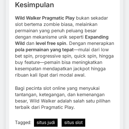
Kesimpulan
Wild Walker Pragmatic Play
bukan sekadar
slot bertema zombie biasa, melainkan
permainan yang penuh peluang besar
dengan mekanisme unik seperti
Expanding
Wild
dan
level free spin
. Dengan menerapkan
pola permainan yang tepat
—mulai dari low
bet spin, progressive spin, quick spin, hingga
buy feature—pemain bisa meningkatkan
kesempatan mendapatkan jackpot hingga
ribuan kali lipat dari modal awal.
Bagi pecinta slot online yang menyukai
tantangan, ketegangan, dan kemenangan
besar, Wild Walker adalah salah satu pilihan
terbaik dari Pragmatic Play.
Tagged:
situs judi
situs slot