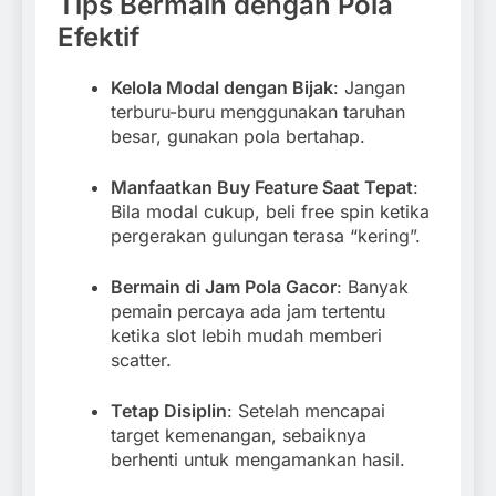
Tips Bermain dengan Pola
Efektif
Kelola Modal dengan Bijak
: Jangan
terburu-buru menggunakan taruhan
besar, gunakan pola bertahap.
Manfaatkan Buy Feature Saat Tepat
:
Bila modal cukup, beli free spin ketika
pergerakan gulungan terasa “kering”.
Bermain di Jam Pola Gacor
: Banyak
pemain percaya ada jam tertentu
ketika slot lebih mudah memberi
scatter.
Tetap Disiplin
: Setelah mencapai
target kemenangan, sebaiknya
berhenti untuk mengamankan hasil.