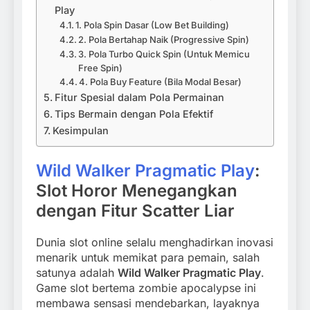
Play
1. Pola Spin Dasar (Low Bet Building)
2. Pola Bertahap Naik (Progressive Spin)
3. Pola Turbo Quick Spin (Untuk Memicu
Free Spin)
4. Pola Buy Feature (Bila Modal Besar)
Fitur Spesial dalam Pola Permainan
Tips Bermain dengan Pola Efektif
Kesimpulan
Wild Walker Pragmatic Play
:
Slot Horor Menegangkan
dengan Fitur Scatter Liar
Dunia slot online selalu menghadirkan inovasi
menarik untuk memikat para pemain, salah
satunya adalah
Wild Walker Pragmatic Play
.
Game slot bertema zombie apocalypse ini
membawa sensasi mendebarkan, layaknya