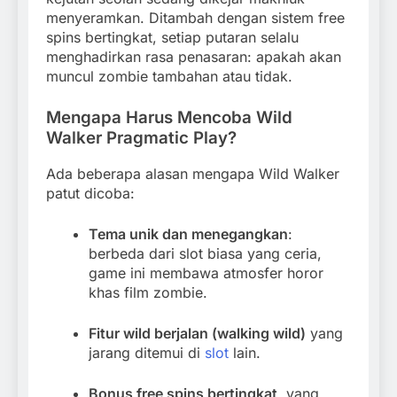
menyeramkan. Ditambah dengan sistem free
spins bertingkat, setiap putaran selalu
menghadirkan rasa penasaran: apakah akan
muncul zombie tambahan atau tidak.
Mengapa Harus Mencoba Wild
Walker Pragmatic Play?
Ada beberapa alasan mengapa Wild Walker
patut dicoba:
Tema unik dan menegangkan
:
berbeda dari slot biasa yang ceria,
game ini membawa atmosfer horor
khas film zombie.
Fitur wild berjalan (walking wild)
yang
jarang ditemui di
slot
lain.
Bonus free spins bertingkat
, yang