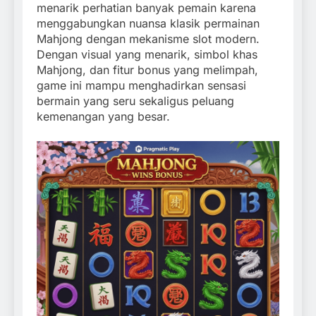
menarik perhatian banyak pemain karena
menggabungkan nuansa klasik permainan
Mahjong dengan mekanisme slot modern.
Dengan visual yang menarik, simbol khas
Mahjong, dan fitur bonus yang melimpah,
game ini mampu menghadirkan sensasi
bermain yang seru sekaligus peluang
kemenangan yang besar.