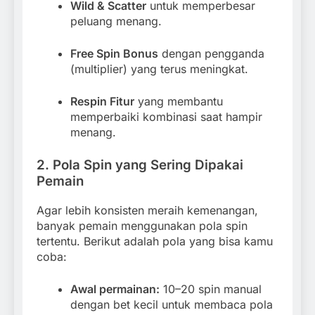
Wild & Scatter
untuk memperbesar
peluang menang.
Free Spin Bonus
dengan pengganda
(multiplier) yang terus meningkat.
Respin Fitur
yang membantu
memperbaiki kombinasi saat hampir
menang.
2.
Pola Spin yang Sering Dipakai
Pemain
Agar lebih konsisten meraih kemenangan,
banyak pemain menggunakan pola spin
tertentu. Berikut adalah pola yang bisa kamu
coba:
Awal permainan:
10–20 spin manual
dengan bet kecil untuk membaca pola