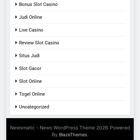
Bonus Slot Casino
Judi Online
Live Casino
Review Slot Casino
Situs Judi
Slot Gacor
Slot Online
Togel Online
Uncategorized
Newsmatic - News WordPress Theme 2026. Powered
By
.
BlazeThemes