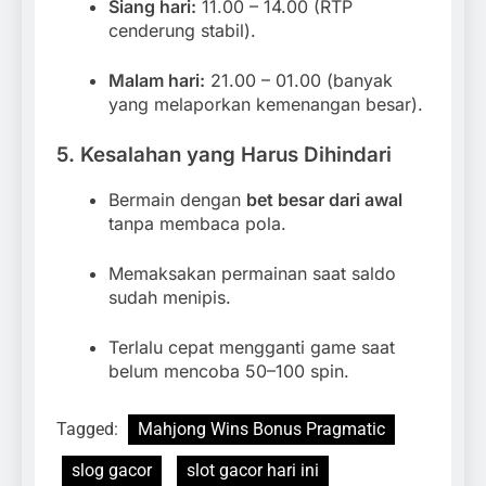
Siang hari:
11.00 – 14.00 (RTP
cenderung stabil).
Malam hari:
21.00 – 01.00 (banyak
yang melaporkan kemenangan besar).
5.
Kesalahan yang Harus Dihindari
Bermain dengan
bet besar dari awal
tanpa membaca pola.
Memaksakan permainan saat saldo
sudah menipis.
Terlalu cepat mengganti game saat
belum mencoba 50–100 spin.
Tagged:
Mahjong Wins Bonus Pragmatic
slog gacor
slot gacor hari ini