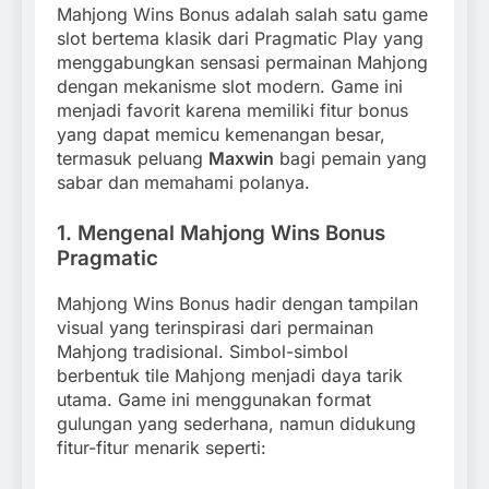
Mahjong Wins Bonus adalah salah satu game
slot bertema klasik dari Pragmatic Play yang
menggabungkan sensasi permainan Mahjong
dengan mekanisme slot modern. Game ini
menjadi favorit karena memiliki fitur bonus
yang dapat memicu kemenangan besar,
termasuk peluang
Maxwin
bagi pemain yang
sabar dan memahami polanya.
1.
Mengenal Mahjong Wins Bonus
Pragmatic
Mahjong Wins Bonus hadir dengan tampilan
visual yang terinspirasi dari permainan
Mahjong tradisional. Simbol-simbol
berbentuk tile Mahjong menjadi daya tarik
utama. Game ini menggunakan format
gulungan yang sederhana, namun didukung
fitur-fitur menarik seperti: