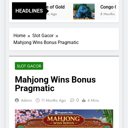
Oracle of Gold
Congo Cash
HEADLINES
8 Months Ago
8 Months Ago
Home
Slot Gacor
Mahjong Wins Bonus Pragmatic
SLOT GACOR
Mahjong Wins Bonus
Pragmatic
0
Admin
11 Months Ago
4 Mins