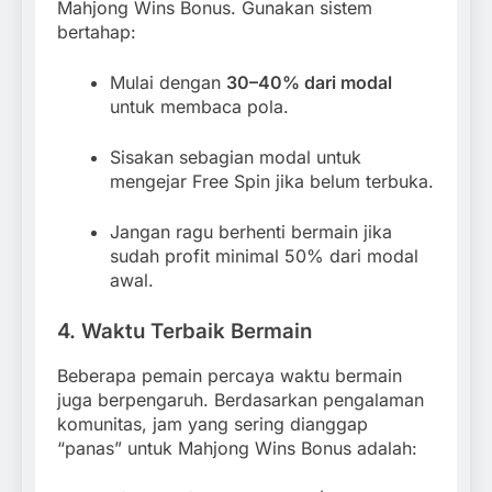
Mahjong Wins Bonus. Gunakan sistem
bertahap:
Mulai dengan
30–40% dari modal
untuk membaca pola.
Sisakan sebagian modal untuk
mengejar Free Spin jika belum terbuka.
Jangan ragu berhenti bermain jika
sudah profit minimal 50% dari modal
awal.
4.
Waktu Terbaik Bermain
Beberapa pemain percaya waktu bermain
juga berpengaruh. Berdasarkan pengalaman
komunitas, jam yang sering dianggap
“panas” untuk Mahjong Wins Bonus adalah: