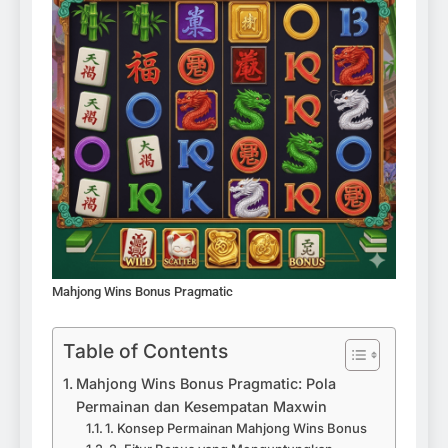
Mahjong Wins Bonus Pragmatic
Table of Contents
Mahjong Wins Bonus Pragmatic: Pola
Permainan dan Kesempatan Maxwin
1. Konsep Permainan Mahjong Wins Bonus