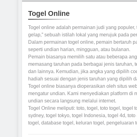
9 Months Ago
Hot Safari
Togel Online
10 Months Ago
Hokkaido Wo
Togel online adalah permainan judi yang populer, t
gelap,” sebuah istilah lokal yang merujuk pada pe
10 Months Ago
Christmas 
Dalam permainan togel online, pemain bertaruh pa
seperti undian harian, mingguan, atau bulanan.
10 Months Ago
Pemain biasanya memilih satu atau beberapa angk
The Hand of
memasang taruhan pada berbagai jenis taruhan, t
10 Months Ago
dan lainnya. Kemudian, jika angka yang dipilih 
Vampires vs
hadiah sesuai dengan jenis taruhan yang dipilih 
11 Months Ago
Togel online biasanya dioperasikan oleh situs web
Bang Gacor
mengatur undian. Kami menyediakan platform di
11 Months Ago
undian secara langsung melalui internet.
Argonauts
Togel Online meliputi: toto, togel, toto togel, toge
11 Months Ago
sydney, togel tokyo, togel Indonesia, togel 4d, toto 4
Moon Prince
togel, database togel, keluran togel, pengeluaran to
1 Year Ago
Bang Gacor 