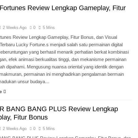
Fortunes Review Lengkap Gameplay, Fitur
pus 1000 Inovasi Permainan Bertema Mitologi Yunani dengan 
ck Scatter Evolusi Permainan Digital Bertema Mitologi Timur
2 Weeks Ago
0
5 Mins
tunes Review Lengkap Gameplay, Fitur Bonus, dan Visual
lympus Inovasi Slot Digital Bertema Mitologi
erbaru Lucky Fortune.s menjadi salah satu permainan digital
eberuntungan yang berhasil menarik perhatian berkat kombinasi
ot Kaca 1000 Inovasi Slot Digital
Sweet Bonanz
egan, efek animasi berkualitas tinggi, dan mekanisme permainan
4 Days Ago
h dipahami. Mengusung nuansa oriental yang identik dengan
s 3 – Black Scatter Inovasi Permainan Bertema Mahjong Mode
emakmuran, permainan ini menghadirkan pengalaman bermain
adukan unsur budaya…
ympus Super Scatter Review Lengkap Permainan Bertema Mitol
e
t Review Lengkap Permainan Bertema Kelinci Futuristik denga
 BANG BANG PLUS Review Lengkap
ay, Fitur Bonus
 Collection Review Lengkap Koleksi Permainan Bertema Naga
2 Weeks Ago
0
5 Mins