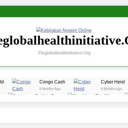
globalhealthinitiative
Theglobalhealthinitiative.org
ld
Congo Cash
Cyber Heist
8 Months Ago
8 Months Ago
Bubble Pop
Fire 88
9 Months Ago
9 Months Ago
s
888 Bonanza
888 Gold
9 Months Ago
9 Months Ago
Party
Hot Fiesta
Greek Gods