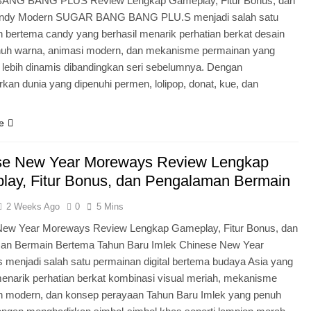
NG BANG PLUS Review Lengkap Gameplay, Fitur Bonus, dan
andy Modern SUGAR BANG BANG PLU.S menjadi salah satu
 bertema candy yang berhasil menarik perhatian berkat desain
enuh warna, animasi modern, dan mekanisme permainan yang
 lebih dinamis dibandingkan seri sebelumnya. Dengan
kan dunia yang dipenuhi permen, lolipop, donat, kue, dan
e
se New Year Moreways Review Lengkap
ay, Fitur Bonus, dan Pengalaman Bermain
2 Weeks Ago
0
5 Mins
New Year Moreways Review Lengkap Gameplay, Fitur Bonus, dan
an Bermain Bertema Tahun Baru Imlek Chinese New Year
menjadi salah satu permainan digital bertema budaya Asia yang
menarik perhatian berkat kombinasi visual meriah, mekanisme
n modern, dan konsep perayaan Tahun Baru Imlek yang penuh