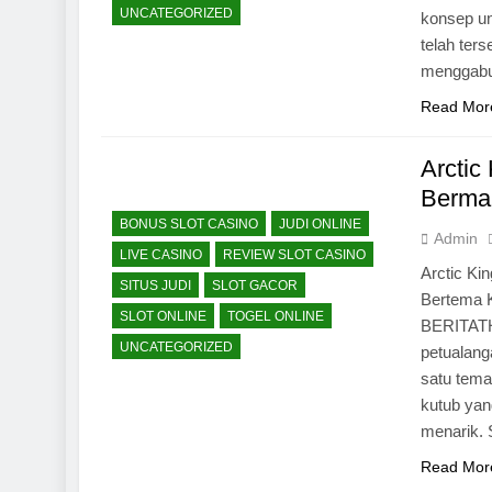
UNCATEGORIZED
konsep un
telah ter
menggabun
Read Mor
Arctic
Berma
BONUS SLOT CASINO
JUDI ONLINE
Admin
LIVE CASINO
REVIEW SLOT CASINO
Arctic Ki
SITUS JUDI
SLOT GACOR
Bertema 
SLOT ONLINE
TOGEL ONLINE
BERITAT
UNCATEGORIZED
petualanga
satu tema
kutub yan
menarik. 
Read Mor