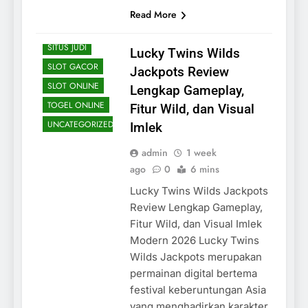
Read More
REVIEW SLOT
CASINO
SITUS JUDI
Lucky Twins Wilds
SLOT GACOR
Jackpots Review
SLOT ONLINE
Lengkap Gameplay,
TOGEL ONLINE
Fitur Wild, dan Visual
UNCATEGORIZED
Imlek
admin
1 week
ago
0
6 mins
Lucky Twins Wilds Jackpots
Review Lengkap Gameplay,
Fitur Wild, dan Visual Imlek
Modern 2026 Lucky Twins
Wilds Jackpots merupakan
permainan digital bertema
festival keberuntungan Asia
yang menghadirkan karakter