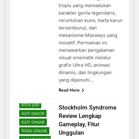
tropis yang memadukan
karakter gorila legendaris,
reruntuhan kuno, harta karun
tersembunyi, dan
mekanisme Maxways yang
inovatif. Permainan ini
menawarkan pengalaman
visual sinematik melalui
BONUS SLOT
CASINO
grafis Ultra HD, animasi
dinamis, dan lingkungan
JUDI ONLINE
yang dipenuhi…
LIVE CASINO
Read More
REVIEW SLOT
CASINO
SITUS JUDI
Stockholm Syndrome
SLOT GACOR
Review Lengkap
SLOT ONLINE
Gameplay, Fitur
TOGEL ONLINE
Unggulan