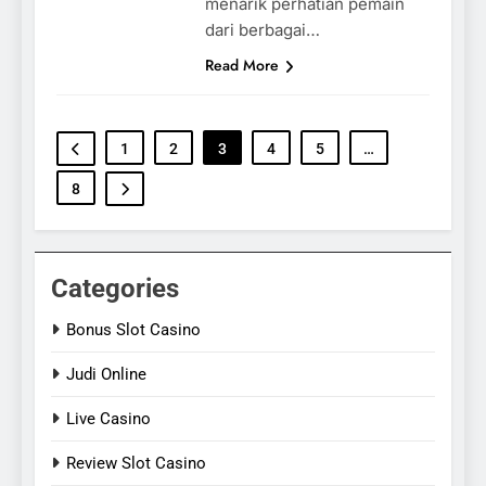
menarik perhatian pemain
dari berbagai…
Read More
1
2
3
4
5
…
8
Categories
Bonus Slot Casino
Judi Online
Live Casino
Review Slot Casino