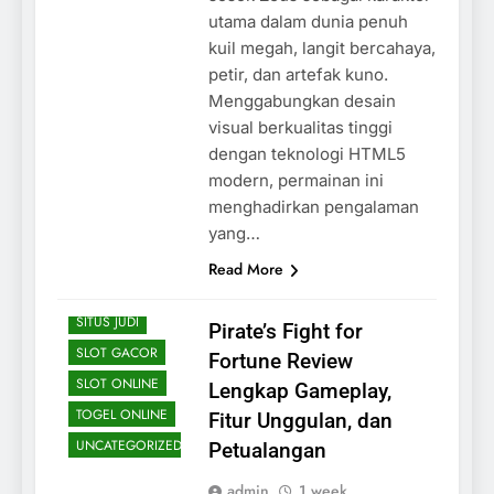
utama dalam dunia penuh
kuil megah, langit bercahaya,
petir, dan artefak kuno.
Menggabungkan desain
visual berkualitas tinggi
dengan teknologi HTML5
BONUS SLOT
CASINO
modern, permainan ini
menghadirkan pengalaman
JUDI ONLINE
yang…
LIVE CASINO
Read More
REVIEW SLOT
CASINO
SITUS JUDI
Pirate’s Fight for
SLOT GACOR
Fortune Review
SLOT ONLINE
Lengkap Gameplay,
TOGEL ONLINE
Fitur Unggulan, dan
UNCATEGORIZED
Petualangan
admin
1 week