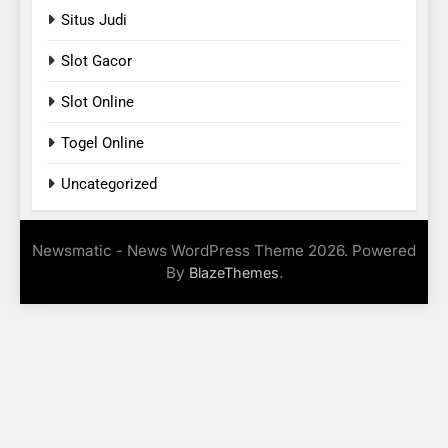
Situs Judi
Slot Gacor
Slot Online
Togel Online
Uncategorized
Newsmatic - News WordPress Theme 2026. Powered
By
.
BlazeThemes