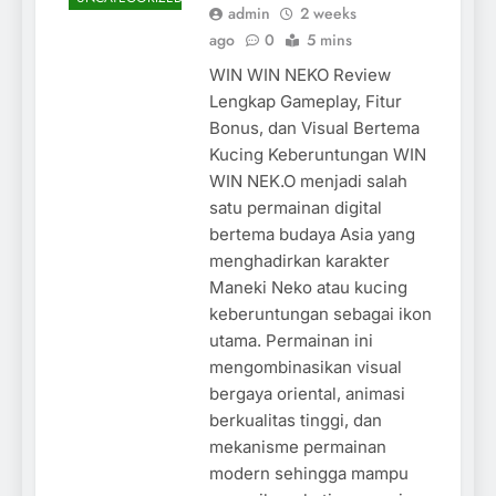
admin
2 weeks
ago
0
5 mins
WIN WIN NEKO Review
Lengkap Gameplay, Fitur
Bonus, dan Visual Bertema
Kucing Keberuntungan WIN
WIN NEK.O menjadi salah
satu permainan digital
bertema budaya Asia yang
menghadirkan karakter
Maneki Neko atau kucing
keberuntungan sebagai ikon
utama. Permainan ini
mengombinasikan visual
bergaya oriental, animasi
berkualitas tinggi, dan
mekanisme permainan
modern sehingga mampu