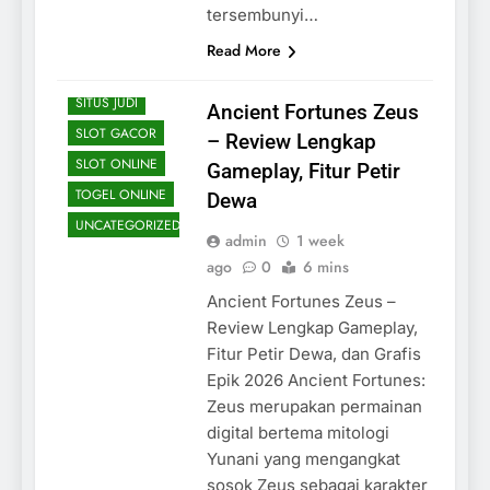
tersembunyi…
LIVE CASINO
Read More
REVIEW SLOT
CASINO
SITUS JUDI
Ancient Fortunes Zeus
SLOT GACOR
– Review Lengkap
SLOT ONLINE
Gameplay, Fitur Petir
TOGEL ONLINE
Dewa
UNCATEGORIZED
admin
1 week
ago
0
6 mins
Ancient Fortunes Zeus –
Review Lengkap Gameplay,
Fitur Petir Dewa, dan Grafis
Epik 2026 Ancient Fortunes:
Zeus merupakan permainan
digital bertema mitologi
Yunani yang mengangkat
sosok Zeus sebagai karakter