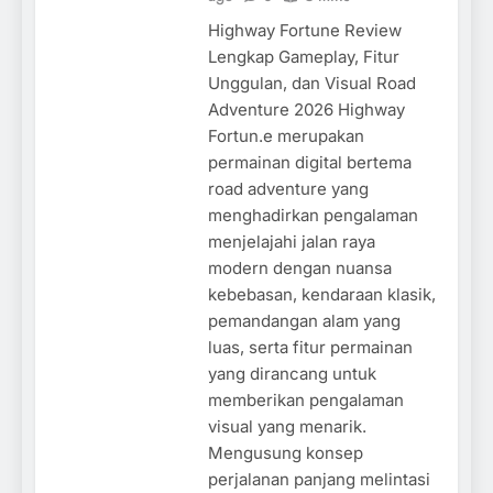
Highway Fortune Review
Lengkap Gameplay, Fitur
Unggulan, dan Visual Road
Adventure 2026 Highway
Fortun.e merupakan
permainan digital bertema
road adventure yang
menghadirkan pengalaman
menjelajahi jalan raya
modern dengan nuansa
kebebasan, kendaraan klasik,
pemandangan alam yang
luas, serta fitur permainan
yang dirancang untuk
memberikan pengalaman
visual yang menarik.
Mengusung konsep
BONUS SLOT
CASINO
perjalanan panjang melintasi