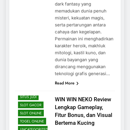
dark fantasy yang
memadukan dunia penuh
misteri, kekuatan magis,
serta pertarungan antara
cahaya dan kegelapan.
Permainan ini menghadirkan
karakter heroik, makhluk
mitologi, kastil kuno, dan
BONUS SLOT
CASINO
dunia bayangan yang
dirancang menggunakan
JUDI ONLINE
teknologi grafis generasi…
LIVE CASINO
Read More
REVIEW SLOT
CASINO
SITUS JUDI
WIN WIN NEKO Review
SLOT GACOR
Lengkap Gameplay,
SLOT ONLINE
Fitur Bonus, dan Visual
TOGEL ONLINE
Bertema Kucing
UNCATEGORIZED