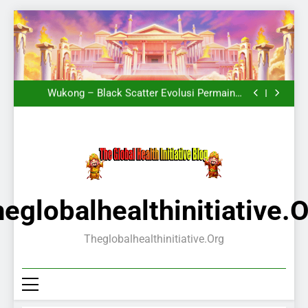
Skip
to
content
Fortune of Olympus Inovasi Slot Digital Bertema
Mitologi
Bang Gacor 1000 Permainan Digital Modern
dengan Visual Berkualitas Tinggi
Slot88 Olympus 1000 Inovasi Permainan
Bertema Mitologi Yunani dengan Teknologi
Wukong – Black Scatter Evolusi Permainan
Digital Bertema Mitologi Timur
Fortune of Olympus Inovasi Slot Digital Bertema
Mitologi
Bang Gacor 1000 Permainan Digital Modern
dengan Visual Berkualitas Tinggi
Slot88 Olympus 1000 Inovasi Permainan
Bertema Mitologi Yunani dengan Teknologi
Wukong – Black Scatter Evolusi Permainan
Digital Bertema Mitologi Timur
Fortune of Olympus Inovasi Slot Digital Bertema
Mitologi
eglobalhealthinitiative.
Theglobalhealthinitiative.org