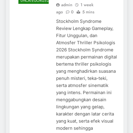
UNCATEGORIZED
admin
1 week
ago
0
5 mins
Stockholm Syndrome
Review Lengkap Gameplay,
Fitur Unggulan, dan
Atmosfer Thriller Psikologis
2026 Stockholm Syndrome
merupakan permainan digital
bertema thriller psikologis
yang menghadirkan suasana
penuh misteri, teka-teki,
serta atmosfer sinematik
yang intens. Permainan ini
menggabungkan desain
lingkungan yang gelap,
karakter dengan latar cerita
yang kuat, serta efek visual
modern sehingga
BONUS SLOT