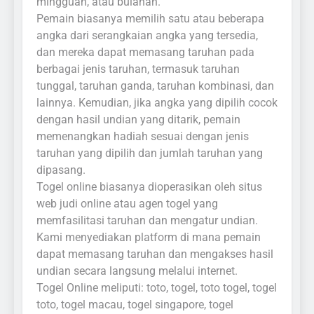
mingguan, atau bulanan.
Pemain biasanya memilih satu atau beberapa
angka dari serangkaian angka yang tersedia,
dan mereka dapat memasang taruhan pada
berbagai jenis taruhan, termasuk taruhan
tunggal, taruhan ganda, taruhan kombinasi, dan
lainnya. Kemudian, jika angka yang dipilih cocok
dengan hasil undian yang ditarik, pemain
memenangkan hadiah sesuai dengan jenis
taruhan yang dipilih dan jumlah taruhan yang
dipasang.
Togel online biasanya dioperasikan oleh situs
web judi online atau agen togel yang
memfasilitasi taruhan dan mengatur undian.
Kami menyediakan platform di mana pemain
dapat memasang taruhan dan mengakses hasil
undian secara langsung melalui internet.
Togel Online meliputi: toto, togel, toto togel, togel
toto, togel macau, togel singapore, togel