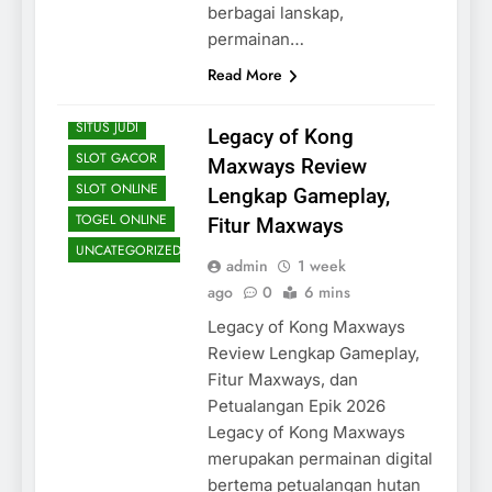
berbagai lanskap,
JUDI ONLINE
permainan…
LIVE CASINO
Read More
REVIEW SLOT
CASINO
SITUS JUDI
Legacy of Kong
SLOT GACOR
Maxways Review
SLOT ONLINE
Lengkap Gameplay,
TOGEL ONLINE
Fitur Maxways
UNCATEGORIZED
admin
1 week
ago
0
6 mins
Legacy of Kong Maxways
Review Lengkap Gameplay,
Fitur Maxways, dan
Petualangan Epik 2026
Legacy of Kong Maxways
merupakan permainan digital
bertema petualangan hutan