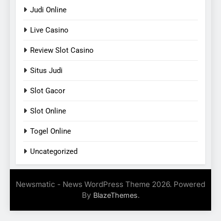
Judi Online
Live Casino
Review Slot Casino
Situs Judi
Slot Gacor
Slot Online
Togel Online
Uncategorized
Newsmatic - News WordPress Theme 2026. Powered
By
.
BlazeThemes