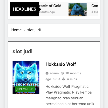
Oracle of Gold
Congo Ca
HEADLINES
8 Months Ago
8 Months Ag
Home
slot judi
slot judi
Hokkaido Wolf
admin
10 months
ago
0
4 mins
Hokkaido Wolf Pragmatic
JUDI ONLINE
Play Pragmatic Play kembali
menghadirkan sebuah
permainan slot bertema unik