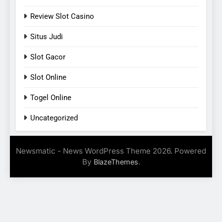
Review Slot Casino
Situs Judi
Slot Gacor
Slot Online
Togel Online
Uncategorized
Newsmatic - News WordPress Theme 2026. Powered
By
.
BlazeThemes