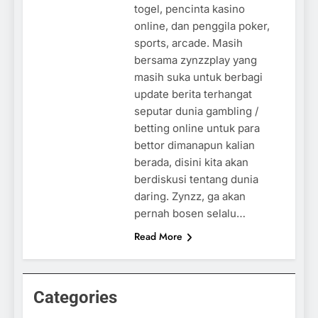
togel, pencinta kasino
online, dan penggila poker,
sports, arcade. Masih
bersama zynzzplay yang
masih suka untuk berbagi
update berita terhangat
seputar dunia gambling /
betting online untuk para
bettor dimanapun kalian
berada, disini kita akan
berdiskusi tentang dunia
daring. Zynzz, ga akan
pernah bosen selalu…
Read More
Categories