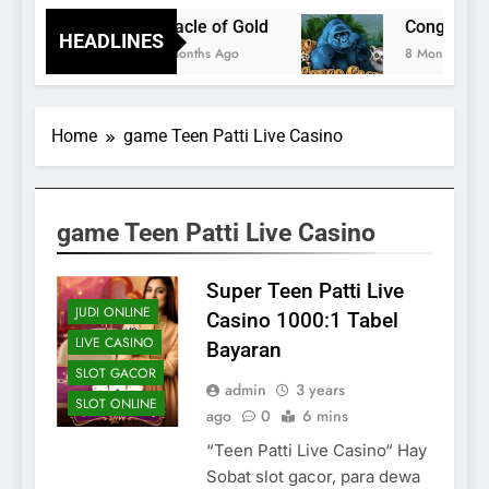
Oracle of Gold
Congo Cas
HEADLINES
8 Months Ago
8 Months Ago
Home
game Teen Patti Live Casino
game Teen Patti Live Casino
Super Teen Patti Live
JUDI ONLINE
Casino 1000:1 Tabel
LIVE CASINO
Bayaran
SLOT GACOR
admin
3 years
SLOT ONLINE
ago
0
6 mins
“Teen Patti Live Casino“ Hay
Sobat slot gacor, para dewa