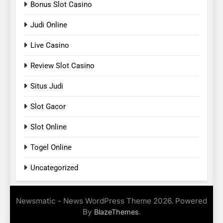
Bonus Slot Casino
Judi Online
Live Casino
Review Slot Casino
Situs Judi
Slot Gacor
Slot Online
Togel Online
Uncategorized
Newsmatic - News WordPress Theme 2026. Powered
By
.
BlazeThemes