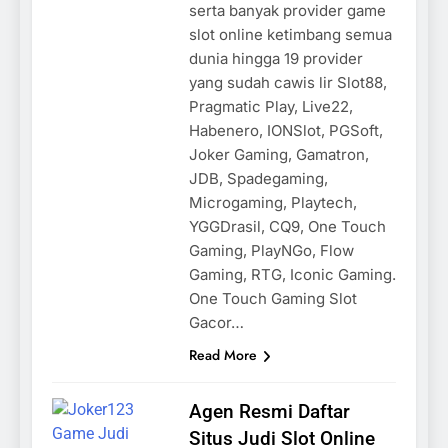
serta banyak provider game
slot online ketimbang semua
dunia hingga 19 provider
yang sudah cawis lir Slot88,
Pragmatic Play, Live22,
Habenero, IONSlot, PGSoft,
Joker Gaming, Gamatron,
JDB, Spadegaming,
Microgaming, Playtech,
YGGDrasil, CQ9, One Touch
Gaming, PlayNGo, Flow
Gaming, RTG, Iconic Gaming.
One Touch Gaming Slot
Gacor…
Read More
Agen Resmi Daftar
Situs Judi Slot Online