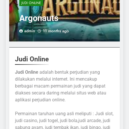
JUDI ONLINE
Argonauts
admin
11 months ago
Judi Online
Judi Online
adalah bentuk perjudian yang
dilakukan melalui internet. Ini mencakup
berbagai macam permainan judi yang dapat
diakses secara daring melalui situs web atau
aplikasi perjudian online.
Permainan taruhan uang asli meliputi : Judi slot,
judi casino, judi togel, judi bola,judi arcade, judi
sabung ayam, judi tembak ikan, judi bingo, judi