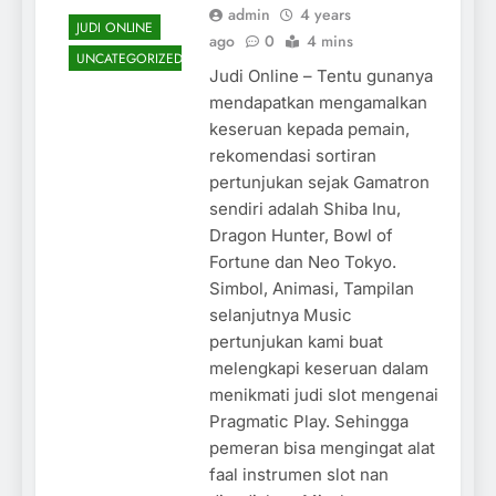
admin
4 years
JUDI ONLINE
ago
0
4 mins
UNCATEGORIZED
Judi Online – Tentu gunanya
mendapatkan mengamalkan
keseruan kepada pemain,
rekomendasi sortiran
pertunjukan sejak Gamatron
sendiri adalah Shiba Inu,
Dragon Hunter, Bowl of
Fortune dan Neo Tokyo.
Simbol, Animasi, Tampilan
selanjutnya Music
pertunjukan kami buat
melengkapi keseruan dalam
menikmati judi slot mengenai
Pragmatic Play. Sehingga
pemeran bisa mengingat alat
faal instrumen slot nan