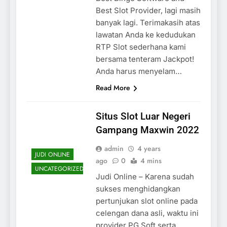
Best Slot Provider, lagi masih
banyak lagi. Terimakasih atas
lawatan Anda ke kedudukan
RTP Slot sederhana kami
bersama tenteram Jackpot!
Anda harus menyelam…
Read More
Situs Slot Luar Negeri
Gampang Maxwin 2022
admin
4 years
JUDI ONLINE
ago
0
4 mins
UNCATEGORIZED
Judi Online – Karena sudah
sukses menghidangkan
pertunjukan slot online pada
celengan dana asli, waktu ini
provider PG Soft serta