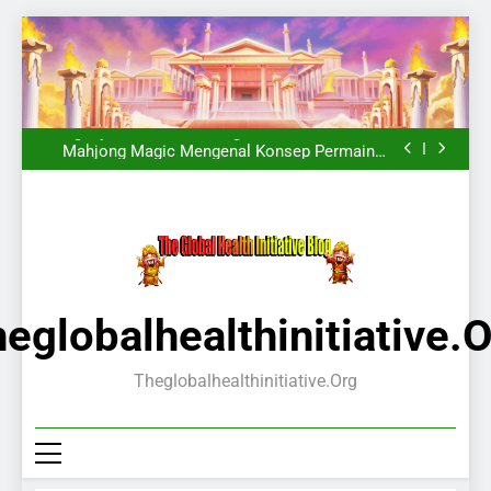
Skip
to
content
Gold Trio 10000 Mengenal Konsep Permainan
Digital
Dolphin Reef Mengenal Pesona Dunia Laut
Legacy Of The Wild Mengenal Dunia Alam Liar
Mahjong Magic Mengenal Konsep Permainan
Digital dengan Nuansa Mahjong
Gold Trio 10000 Mengenal Konsep Permainan
Digital
Dolphin Reef Mengenal Pesona Dunia Laut
Legacy Of The Wild Mengenal Dunia Alam Liar
Mahjong Magic Mengenal Konsep Permainan
Digital dengan Nuansa Mahjong
Gold Trio 10000 Mengenal Konsep Permainan
Digital
eglobalhealthinitiative.
Theglobalhealthinitiative.org