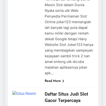
Mesin Slot dalam Dunia
Nyata serta utk Web
Penyedia Permainan Slot
Online joker123 memanglah
lah banyak lagi pula dapat
kamu miliki dengan remeh
dekat Google tetapi Hany
Website Slot Joker123 hanya
yang membagikan sampeyan
kejayaan sambil trick 2 nan
amat enteng utk dicoba
malahan aplikasinya joker
apk…
Read More
Daftar Situs Judi Slot
Gacor Terpercaya