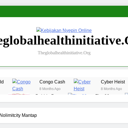
globalhealthinitiative
Theglobalhealthinitiative.org
ld
Congo Cash
Cyber Heist
8 Months Ago
8 Months Ago
Bubble Pop
Fire 88
9 Months Ago
9 Months Ago
s
888 Bonanza
888 Gold
olimitcity Mantap
9 Months Ago
9 Months Ago
Party
Hot Fiesta
Greek Gods