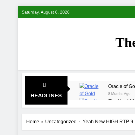
Skip
Saturday, August 8, 2026
to
content
The
Oracle of Go
8 Months Ago
HEADLINES
Fire Hot 100
9 Months Ago
Fishin Reel
Home
Uncategorized
Yeah New HIGH RTP 9 N
9 Months Ago
Wild Beach 