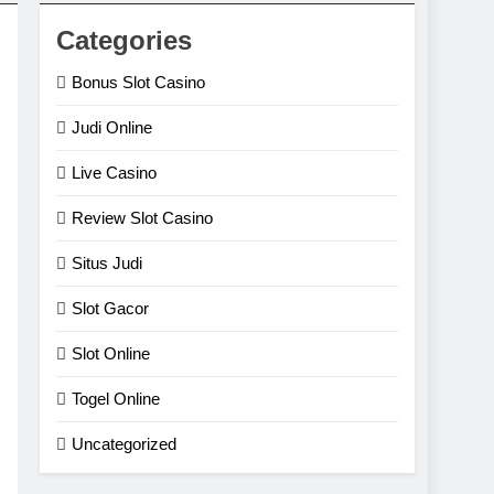
10 Months Ago
Categories
arty
Wild Wild Joker
hs Ago
10 Months Ago
Bonus Slot Casino
rnival
Cowboys Gold
o
10 Months Ago
Judi Online
Golden Ox
Live Casino
10 Months Ago
 Code
Emerald King
Review Slot Casino
Ago
11 Months Ago
 Bobs Sea Food
Situs Judi
Ago
Slot Gacor
Mahjong Wins Bonus Pragmatic
11 Months Ago
Slot Online
 Pragmatic Play
Togel Online
g
Uncategorized