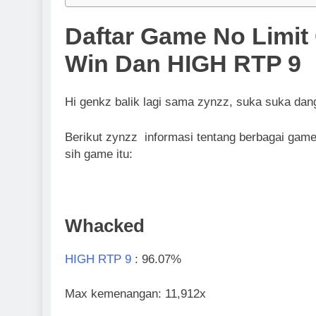
6 Hours Ago
Gold Rush C
Daftar Game No Limit
6 Hours Ago
Win Dan HIGH RTP 9
Adventure T
6 Hours Ago
Bang Gacor 
Hi genkz balik lagi sama zynzz, suka suka dang
2 Days Ago
Slot88 Olym
Berikut zynzz informasi tentang berbagai game s
2 Days Ago
sih game itu:
Wukong – Bla
2 Days Ago
Fortune of O
Whacked
5 Days Ago
Gates of Gat
5 Days Ago
HIGH RTP 9
: 96.07%
Mahjong Win
Max kemenangan: 11,912x
5 Days Ago