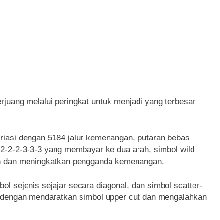
rjuang melalui peringkat untuk menjadi yang terbesar
variasi dengan 5184 jalur kemenangan, putaran bebas
-2-2-2-3-3-3 yang membayar ke dua arah, simbol wild
in dan meningkatkan pengganda kemenangan.
ol sejenis sejajar secara diagonal, dan simbol scatter-
evel dengan mendaratkan simbol upper cut dan mengalahkan