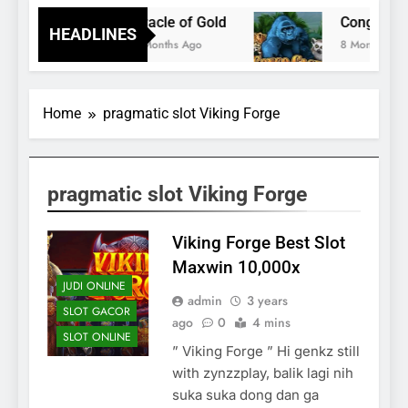
Oracle of Gold
Congo Cas
HEADLINES
8 Months Ago
8 Months Ago
Home
pragmatic slot Viking Forge
pragmatic slot Viking Forge
Viking Forge Best Slot
Maxwin 10,000x
JUDI ONLINE
admin
3 years
SLOT GACOR
ago
0
4 mins
SLOT ONLINE
” Viking Forge ” Hi genkz still
with zynzzplay, balik lagi nih
suka suka dong dan ga